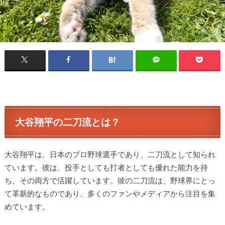
大谷翔平の二刀流とは？
大谷翔平は、日本のプロ野球選手であり、二刀流として知られ
ています。彼は、投手としても打者としても優れた能力を持
ち、その両方で活躍しています。彼の二刀流は、野球界にとっ
て革新的なものであり、多くのファンやメディアから注目を集
めています。