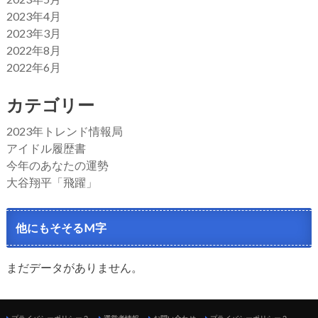
2023年4月
2023年3月
2022年8月
2022年6月
カテゴリー
2023年トレンド情報局
アイドル履歴書
今年のあなたの運勢
大谷翔平「飛躍」
他にもそそるM字
まだデータがありません。
プライバシーポリシー２
運営者情報
お問い合わせ
プライバシーポリシー２