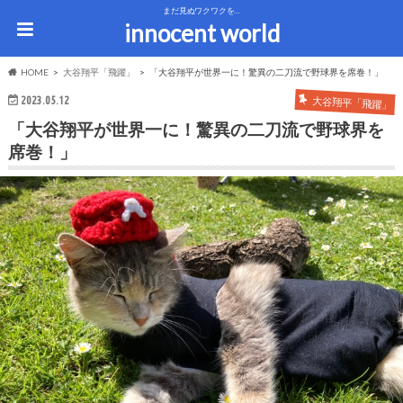
まだ見ぬワクワクを…
innocent world
HOME
大谷翔平「飛躍」
「大谷翔平が世界一に！驚異の二刀流で野球界を席巻！」
2023.05.12
大谷翔平「飛躍」
「大谷翔平が世界一に！驚異の二刀流で野球界を
席巻！」