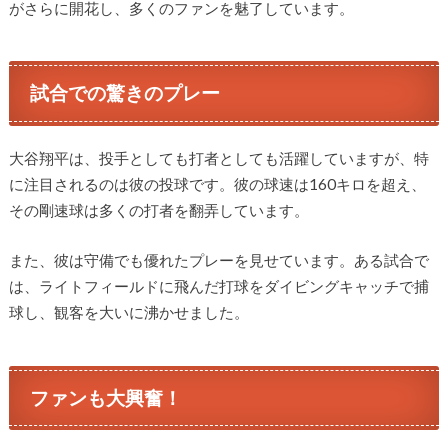
がさらに開花し、多くのファンを魅了しています。
試合での驚きのプレー
大谷翔平は、投手としても打者としても活躍していますが、特
に注目されるのは彼の投球です。彼の球速は160キロを超え、
その剛速球は多くの打者を翻弄しています。
また、彼は守備でも優れたプレーを見せています。ある試合で
は、ライトフィールドに飛んだ打球をダイビングキャッチで捕
球し、観客を大いに沸かせました。
ファンも大興奮！