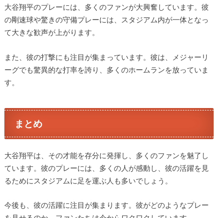
大谷翔平のプレーには、多くのファンが大興奮しています。彼
の剛速球や驚きの守備プレーには、スタジアム内が一体となっ
て大きな歓声が上がります。
また、彼の打撃にも注目が集まっています。彼は、メジャーリ
ーグでも驚異的な打率を誇り、多くのホームランを放っていま
す。
まとめ
大谷翔平は、その才能を存分に発揮し、多くのファンを魅了し
ています。彼のプレーには、多くの人が感動し、彼の活躍を見
るためにスタジアムに足を運ぶ人も多いでしょう。
今後も、彼の活躍に注目が集まります。彼がどのようなプレー
を見せるのか、ファンたちは今からワクワクしています。