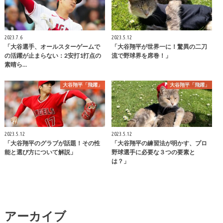
2023.7.6
2023.5.12
「大谷選手、オールスターゲームで
「大谷翔平が世界一に！驚異の二刀
の活躍が止まらない：2安打1打点の
流で野球界を席巻！」
素晴ら…
大谷翔平「飛躍」
大谷翔平「飛躍」
2023.5.12
2023.5.12
「大谷翔平のグラブが話題！その性
「大谷翔平の練習法が明かす、プロ
能と選び方について解説」
野球選手に必要な３つの要素と
は？」
アーカイブ