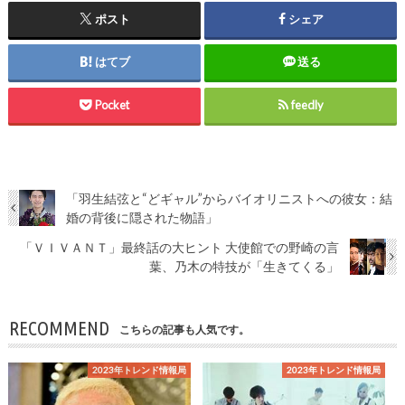
ポスト
シェア
はてブ
送る
Pocket
feedly
「羽生結弦と“どギャル”からバイオリニストへの彼女：結
婚の背後に隠された物語」
「ＶＩＶＡＮＴ」最終話の大ヒント 大使館での野崎の言
葉、乃木の特技が「生きてくる」
RECOMMEND
こちらの記事も人気です。
2023年トレンド情報局
2023年トレンド情報局