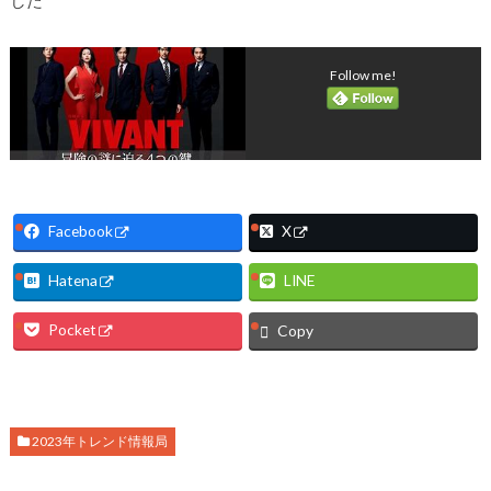
Follow me!
Facebook
X
Hatena
LINE
Pocket
Copy
2023年トレンド情報局