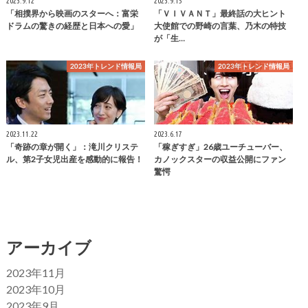
2023.9.12
2023.9.15
「相撲界から映画のスターへ：富栄
「ＶＩＶＡＮＴ」最終話の大ヒント
ドラムの驚きの経歴と日本への愛」
大使館での野崎の言葉、乃木の特技
が「生…
2023年トレンド情報局
2023年トレンド情報局
2023.11.22
2023.6.17
「奇跡の章が開く」：滝川クリステ
「稼ぎすぎ」26歳ユーチューバー、
ル、第2子女児出産を感動的に報告！
カノックスターの収益公開にファン
驚愕
アーカイブ
2023年11月
2023年10月
2023年9月