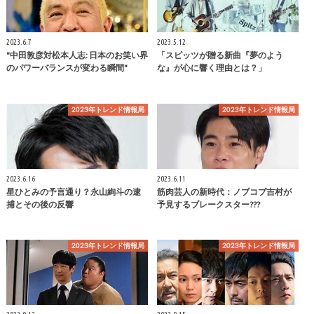
2023.6.7
2023.5.12
"中田敦彦対松本人志: 日本のお笑い界
「スピッツが贈る新曲『夢のよう
のパワーバランスが変わる瞬間"
な』が心に響く理由とは？」
2023年トレンド情報局
2023年トレンド情報局
2023.6.16
2023.6.11
星ひとみの予言通り？永山絢斗の逮
筋肉芸人の新時代：ノブコブ吉村が
捕とその後の反響
予見するブレークスター???
2023年トレンド情報局
2023年トレンド情報局