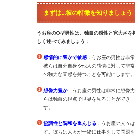
まずは…彼の特徴を知りましょう
うお座のO型男性は、独自の感性と寛大さを
しく述べてみましょう
：
感情的に豊かで敏感
：うお座の男性は非
彼らは自分自身や他人の感情に対して非
の強力な直感を持つことを可能にします
想像力豊か
：うお座の男性は非常に想像
らは独自の視点で世界を見ることができ
す。
協調性と調和を重んじる
：うお座の人々
す。彼らは人々が一緒に仕事をして問題