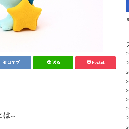
2
はてブ
送る
Pocket
2
2
2
2
2
2
とは…
2
2