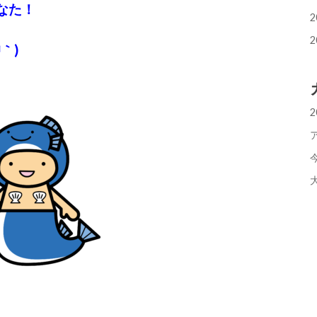
なた！
2
2
｀)