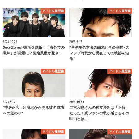
アイドル履歴書
アイドル履歴書
2023.10.26
2023.8.17
Sexy Zoneが改名を決断！「海外での
"草彅剛の本名の由来とその意味 - ス
意味」が背景に？菊池風磨が驚き…
マップ時代から現在までの軌跡を辿
る"
アイドル履歴書
アイドル履歴書
2023.8.17
2023.10.30
"中居正広：出身地から見る彼の成功
二宮和也さんの独立決断は「正解」
への道のり"
だった！嵐ファンの私が感じるその
理由とは…！
アイドル履歴書
アイドル履歴書