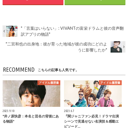
"「言葉はいらない」: VIVANTの富栄ドラムと彼の音声翻
訳アプリの物語"
"二宮和也の出身地：彼が育った地域が彼の成功にどのよ
うに影響したか"
RECOMMEND
こちらの記事も人気です。
アイドル履歴書
アイドル履歴書
2023.9.10
2023.6.7
"井ノ原快彦：本名と芸名の背後にあ
『関ジャニファン必見！ドラマ出演
る物語"
シーンで見逃せない名演技＆感動エ
ピソード…