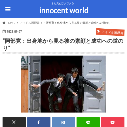
まだ見ぬワクワクを…
innocent world
HOME
アイドル履歴書
"阿部寛：出身地から見る彼の素顔と成功への道のり"
2023.09.07
アイドル履歴書
“阿部寛：出身地から見る彼の素顔と成功への道の
り”